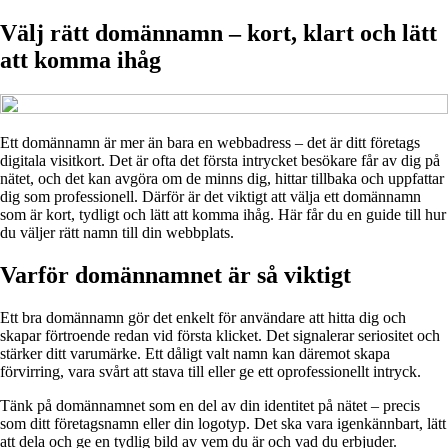
Välj rätt domännamn – kort, klart och lätt
att komma ihåg
Ett domännamn är mer än bara en webbadress – det är ditt företags
digitala visitkort. Det är ofta det första intrycket besökare får av dig på
nätet, och det kan avgöra om de minns dig, hittar tillbaka och uppfattar
dig som professionell. Därför är det viktigt att välja ett domännamn
som är kort, tydligt och lätt att komma ihåg. Här får du en guide till hur
du väljer rätt namn till din webbplats.
Varför domännamnet är så viktigt
Ett bra domännamn gör det enkelt för användare att hitta dig och
skapar förtroende redan vid första klicket. Det signalerar seriositet och
stärker ditt varumärke. Ett dåligt valt namn kan däremot skapa
förvirring, vara svårt att stava till eller ge ett oprofessionellt intryck.
Tänk på domännamnet som en del av din identitet på nätet – precis
som ditt företagsnamn eller din logotyp. Det ska vara igenkännbart, lätt
att dela och ge en tydlig bild av vem du är och vad du erbjuder.