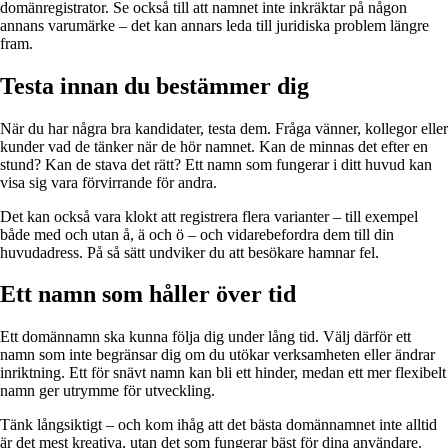
domänregistrator. Se också till att namnet inte inkräktar på någon
annans varumärke – det kan annars leda till juridiska problem längre
fram.
Testa innan du bestämmer dig
När du har några bra kandidater, testa dem. Fråga vänner, kollegor eller
kunder vad de tänker när de hör namnet. Kan de minnas det efter en
stund? Kan de stava det rätt? Ett namn som fungerar i ditt huvud kan
visa sig vara förvirrande för andra.
Det kan också vara klokt att registrera flera varianter – till exempel
både med och utan å, ä och ö – och vidarebefordra dem till din
huvudadress. På så sätt undviker du att besökare hamnar fel.
Ett namn som håller över tid
Ett domännamn ska kunna följa dig under lång tid. Välj därför ett
namn som inte begränsar dig om du utökar verksamheten eller ändrar
inriktning. Ett för snävt namn kan bli ett hinder, medan ett mer flexibelt
namn ger utrymme för utveckling.
Tänk långsiktigt – och kom ihåg att det bästa domännamnet inte alltid
är det mest kreativa, utan det som fungerar bäst för dina användare.