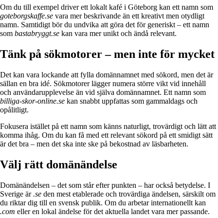
Om du till exempel driver ett lokalt kafé i Göteborg kan ett namn som
goteborgskaffe.se
vara mer beskrivande än ett kreativt men otydligt
namn. Samtidigt bör du undvika att göra det för generiskt – ett namn
som
bastabryggt.se
kan vara mer unikt och ändå relevant.
Tänk på sökmotorer – men inte för mycket
Det kan vara lockande att fylla domännamnet med sökord, men det är
sällan en bra idé. Sökmotorer lägger numera större vikt vid innehåll
och användarupplevelse än vid själva domännamnet. Ett namn som
billiga-skor-online.se
kan snabbt uppfattas som gammaldags och
opålitligt.
Fokusera istället på ett namn som känns naturligt, trovärdigt och lätt att
komma ihåg. Om du kan få med ett relevant sökord på ett smidigt sätt
är det bra – men det ska inte ske på bekostnad av läsbarheten.
Välj rätt domänändelse
Domänändelsen – det som står efter punkten – har också betydelse. I
Sverige är
.se
den mest etablerade och trovärdiga ändelsen, särskilt om
du riktar dig till en svensk publik. Om du arbetar internationellt kan
.com
eller en lokal ändelse för det aktuella landet vara mer passande.