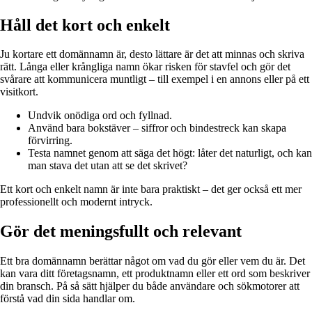
Håll det kort och enkelt
Ju kortare ett domännamn är, desto lättare är det att minnas och skriva
rätt. Långa eller krångliga namn ökar risken för stavfel och gör det
svårare att kommunicera muntligt – till exempel i en annons eller på ett
visitkort.
Undvik onödiga ord och fyllnad.
Använd bara bokstäver – siffror och bindestreck kan skapa
förvirring.
Testa namnet genom att säga det högt: låter det naturligt, och kan
man stava det utan att se det skrivet?
Ett kort och enkelt namn är inte bara praktiskt – det ger också ett mer
professionellt och modernt intryck.
Gör det meningsfullt och relevant
Ett bra domännamn berättar något om vad du gör eller vem du är. Det
kan vara ditt företagsnamn, ett produktnamn eller ett ord som beskriver
din bransch. På så sätt hjälper du både användare och sökmotorer att
förstå vad din sida handlar om.